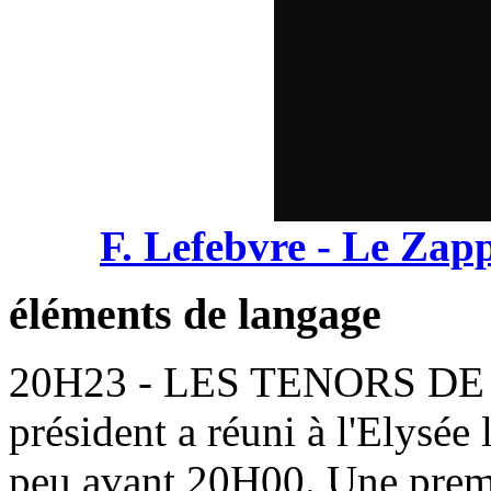
F. Lefebvre - Le Zapp
éléments de langage
20H23 - LES TENORS D
président a réuni à l'Elysée 
peu avant 20H00. Une premi